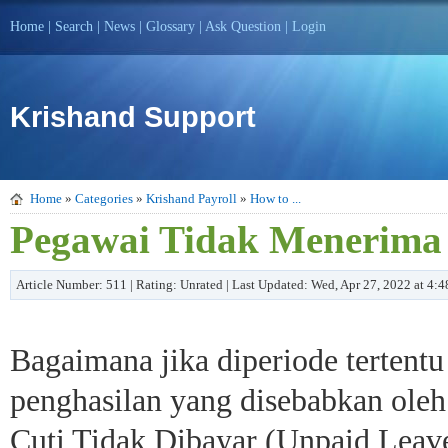
Home
|
Search
|
News
|
Glossary
|
Ask Question
|
Login
Krishand Support
Home
»
Categories
»
Krishand Payroll
»
How to ...
Pegawai Tidak Menerima 
Article Number: 511 | Rating: Unrated | Last Updated: Wed, Apr 27, 2022 at 4:
Bagaimana jika diperiode tertent
penghasilan yang disebabkan oleh
Cuti Tidak Dibayar (Unpaid Leav