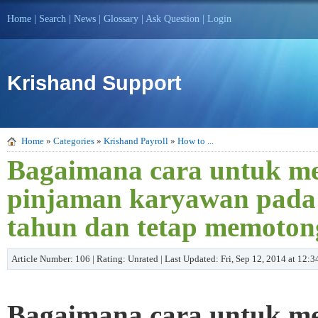
Home
|
Search
|
News
|
Glossary
|
Ask Question
|
Login
Krishand Support
Home
»
Categories
»
Krishand Payroll
»
How to ...
Bagaimana cara untuk mel
pinjaman karyawan pada
tahun dan tetap memotong
Article Number: 106 | Rating: Unrated | Last Updated: Fri, Sep 12, 2014 at 12:
Bagaimana cara untuk me