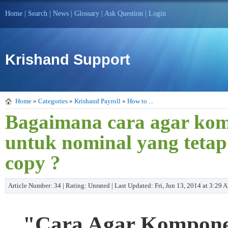
Home
|
Search
|
News
|
Glossary
|
Ask Question
|
Login
Krishand Support
Home
»
Categories
»
Krishand Payroll
»
How to ...
Bagaimana cara agar kom
untuk nominal yang tetap 
copy ?
Article Number: 34 | Rating: Unrated | Last Updated: Fri, Jun 13, 2014 at 3:29
"Cara Agar Kompone