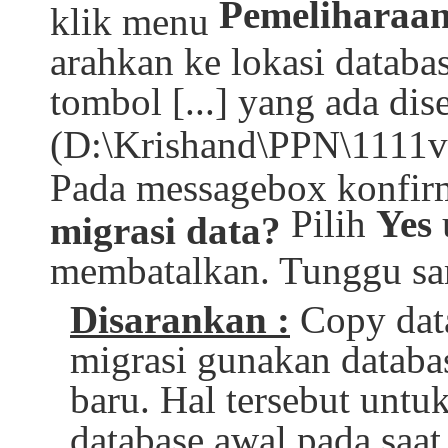
Pemeliharaan
klik menu
arahkan ke lokasi datab
tombol [...] yang ada di
(D:\Krishand\PPN\1111v
Pada messagebox konfir
Pilih
Yes
migrasi data?
membatalkan. Tunggu sam
Disarankan :
Copy data
migrasi gunakan databas
baru. Hal tersebut untu
database awal pada saat