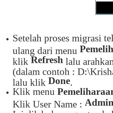
Setelah proses migrasi te
Pemelih
ulang dari menu
Refresh
klik
lalu arahkan
(dalam contoh : D:\Kri
Done
lalu klik
.
Klik menu
Pemeliharaa
Admi
Klik User Name :