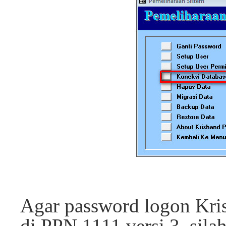
Agar password logon Kris
di PPN 1111 versi 3, sila