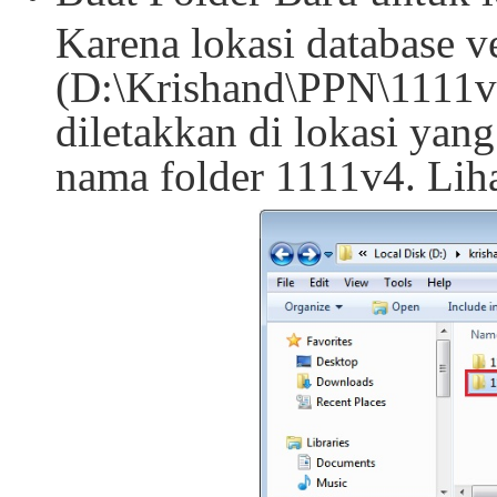
Karena lokasi database ve
(D:\Krishand\PPN\1111v3
diletakkan di lokasi ya
nama folder 1111v4. Lih