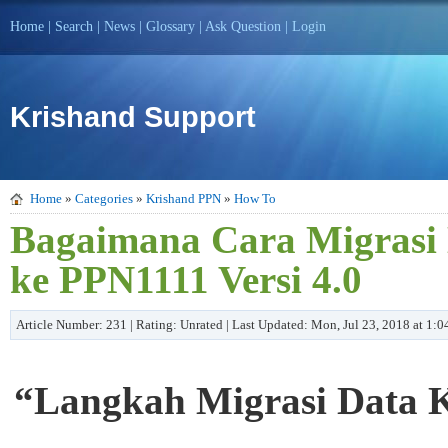
Home
|
Search
|
News
|
Glossary
|
Ask Question
|
Login
Krishand Support
Home
»
Categories
»
Krishand PPN
»
How To
Bagaimana Cara Migrasi 
ke PPN1111 Versi 4.0
Article Number: 231 | Rating: Unrated | Last Updated: Mon, Jul 23, 2018 at 1:
“Langkah Migrasi Data
K