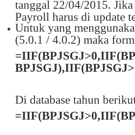
tanggal 22/04/2015. Jik
Payroll harus di update t
Untuk yang menggunakan 
(5.0.1 / 4.0.2) maka fo
=IIF(BPJSGJ>0,IIF(B
BPJSGJ),IIF(BPJSGJ>=
Di database tahun beriku
=IIF(BPJSGJ>0,IIF(B