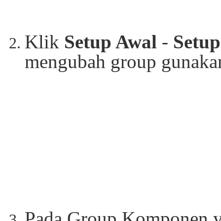
Klik
Setup Awal
-
Setu
mengubah group gunak
Pada Group Komponen ya