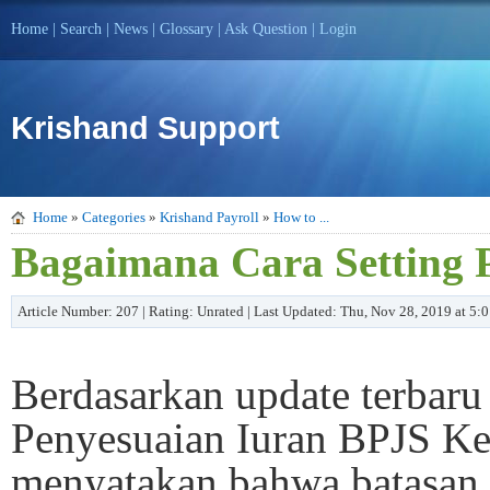
Home
|
Search
|
News
|
Glossary
|
Ask Question
|
Login
Krishand Support
Home
»
Categories
»
Krishand Payroll
»
How to ...
Bagaimana Cara Setting 
Article Number: 207 | Rating: Unrated | Last Updated: Thu, Nov 28, 2019 at 5
Berdasarkan update terbaru
Penyesuaian Iuran BPJS Kes
menyatakan bahwa batasan p