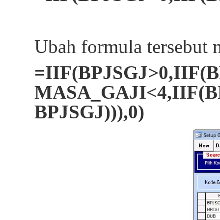
Ubah formula tersebut 
=IIF(BPJSGJ>0,IIF
MASA_GAJI<4,IIF(BP
BPJSGJ))),0)