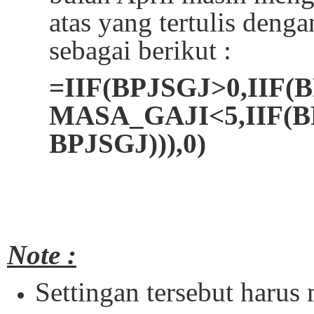
atas yang tertulis den
sebagai berikut :
=IIF(BPJSGJ>0,IIF
MASA_GAJI<5,IIF(BP
BPJSGJ))),0)
Note :
Settingan tersebut haru