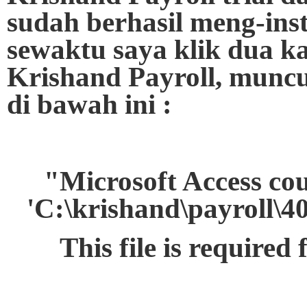
sudah berhasil meng-insta
sewaktu saya klik dua ka
Krishand Payroll, muncu
di bawah ini :
"Microsoft Access coul
'C:\krishand\payroll\4
This file is required 