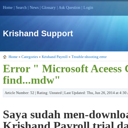
Home
|
Search
|
News
|
Glossary
|
Ask Question
|
Login
Krishand Support
Home
»
Categories
»
Krishand Payroll
»
Trouble-shooting error
Error " Microsoft Aceess 
find...mdw"
Article Number: 52 | Rating: Unrated | Last Updated: Thu, Jun 26, 2014 at 4:3
Saya sudah men-downloa
Krishand Payroll trial da