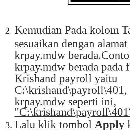
Kemudian Pada kolom Ta
sesuaikan dengan alamat
krpay.mdw berada.Contoh
krpay.mdw berada pada fo
Krishand payroll yaitu
C:\krishand\payroll\401,
krpay.mdw seperti ini,
"
C:\krishand\payroll\40
Lalu klik tombol
Apply