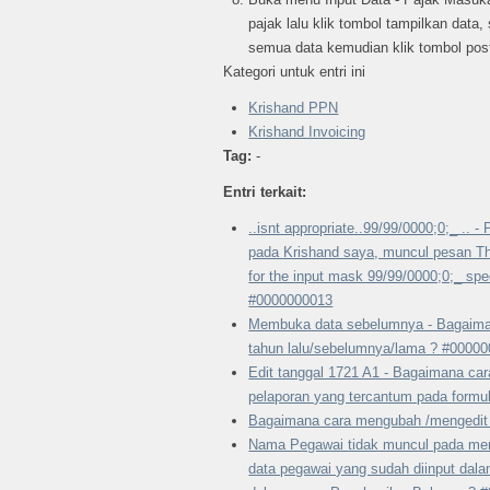
pajak lalu klik tombol tampilkan data, 
semua data kemudian klik tombol post
Kategori untuk entri ini
Krishand PPN
Krishand Invoicing
Tag:
-
Entri terkait:
..isnt appropriate..99/99/0000;0;_ .. 
pada Krishand saya, muncul pesan The
for the input mask 99/99/0000;0;_ spec
#0000000013
Membuka data sebelumnya - Bagaima
tahun lalu/sebelumnya/lama ? #0000
Edit tanggal 1721 A1 - Bagaimana ca
pelaporan yang tercantum pada formu
Bagaimana cara mengubah /mengedit
Nama Pegawai tidak muncul pada men
data pegawai yang sudah diinput dal