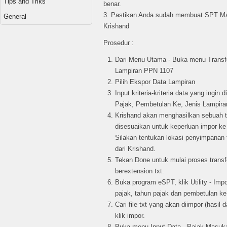
Tips and Triks
benar.
3. Pastikan Anda sudah membuat SPT M
General
Krishand
Prosedur :
Dari Menu Utama - Buka menu Transf
Lampiran PPN 1107
Pilih Ekspor Data Lampiran
Input kriteria-kriteria data yang ingin
Pajak, Pembetulan Ke, Jenis Lampira
Krishand akan menghasilkan sebuah t
disesuaikan untuk keperluan impor k
Silakan tentukan lokasi penyimpanan fi
dari Krishand.
Tekan Done untuk mulai proses transfe
berextension txt.
Buka program eSPT, klik Utility - Imp
pajak, tahun pajak dan pembetulan ke
Cari file txt yang akan diimpor (hasil d
klik impor.
Buka menu Input Data - Pajak Masuk