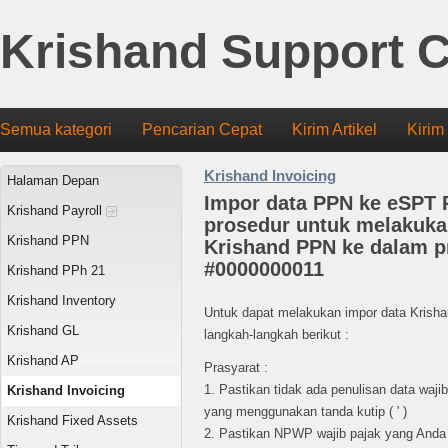
Krishand Support C
Semua kategori
Pencarian Cepat
Kirim Artikel
Kirim
Krishand Invoicing
Halaman Depan
Impor data PPN ke eSPT 
Krishand Payroll
prosedur untuk melakuka
Krishand PPN
Krishand PPN ke dalam 
#0000000011
Krishand PPh 21
Krishand Inventory
Untuk dapat melakukan impor data Krisha
Krishand GL
langkah-langkah berikut :
Krishand AP
Prasyarat :
1. Pastikan tidak ada penulisan data waj
Krishand Invoicing
yang menggunakan tanda kutip ( ' )
Krishand Fixed Assets
2. Pastikan NPWP wajib pajak yang Anda 