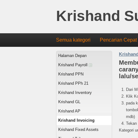
Krishand S
Semua kategori
Pencarian Cepat
Krishand
Halaman Depan
Membu
Krishand Payroll
caran
Krishand PPN
lalu/
Krishand PPh 21
Dari 
Krishand Inventory
Klik K
Krishand GL
pada k
tombol
Krishand AP
mdb)
Krishand Invoicing
Tekan
Krishand Fixed Assets
Kategori un