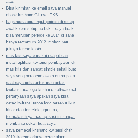
atas
Bisa kirimkan ke email saya manual
ebook krishand GL nya, TKS
bagaimana cara input periode di setup
awal kolom setup no bukti, saya tidak
bisa merubah periode ke 2014 di sana
hanya tercantum 2012. mohon petu
juknya terima kasih
mas kris saya baru saja dapat dan
install aplikasi kwitansi pembayaran dr
mas kris dan sangat simple sekali buat
saya yang notabene awam cuma pasa
saat saya coba untuk mau cetak
kwitansi ada logo krishand software nah
pertanyaan saya apakah saya bisa
cetak kwitansi tanpa logo tersebut ikut
kluar atau tercetak juga mas,
terimakasih ya mas aplikasi ini sangat
membantu sekali buat saya
saya pemakai krishand kwitansi dr th
2010, karena adanya peremajaan