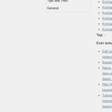
Tips and Triks
Krisha
Krish
General
Krish
Krisha
Krish
Krisha
Tag:
-
Entri terka
Edit t
pelapo
Bagai
Nama 
data p
dalam
Nilai 
barang
Tulisa
Intern
bagian