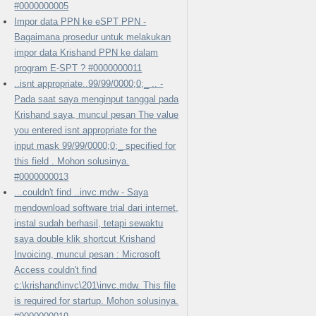
#0000000005
Impor data PPN ke eSPT PPN -
Bagaimana prosedur untuk melakukan
impor data Krishand PPN ke dalam
program E-SPT ? #0000000011
..isnt appropriate..99/99/0000;0;_ .. -
Pada saat saya menginput tanggal pada
Krishand saya, muncul pesan The value
you entered isnt appropriate for the
input mask 99/99/0000;0;_ specified for
this field . Mohon solusinya.
#0000000013
...couldn't find ..invc.mdw - Saya
mendownload software trial dari internet,
instal sudah berhasil, tetapi sewaktu
saya double klik shortcut Krishand
Invoicing, muncul pesan : Microsoft
Access couldn't find
c:\krishand\invc\201\invc.mdw. This file
is required for startup. Mohon solusinya.