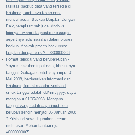
fasilitas backup data yang tersedia di
Krishand, saat saya tekan done,
muncul pesan Backup Berjalan Dengan
Baik, tetapi tampak juga windows
lainnya : winrar diagnostic messages,
sepertinya ada masalah dalam proses
backup. Apakah proses backupnya
berjalan dengan baik ? #0000000063
Format tanggal yang berubah-ubah -
Saya melakukan input data, khususnya
tanggal. Sebagai contoh saya input 01
Mei 2008, berdasarkan informasi dari
Krishand, format standar Krishand
untuk tanggal adalah dd/mm/yyyy, saya
menginput 01/05/2008. Mengapa
tanggal yang sudah saya input bisa
berubah sendiri menjadi 05 Januari 2008
? Krishand saya digunakan secara
multi-user. Mohon bantuannya.
#0000000065