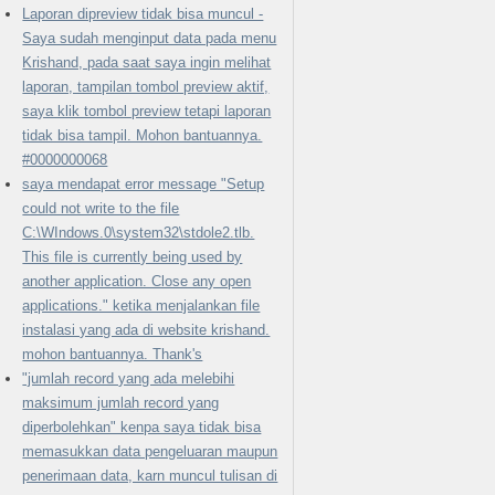
Laporan dipreview tidak bisa muncul -
Saya sudah menginput data pada menu
Krishand, pada saat saya ingin melihat
laporan, tampilan tombol preview aktif,
saya klik tombol preview tetapi laporan
tidak bisa tampil. Mohon bantuannya.
#0000000068
saya mendapat error message "Setup
could not write to the file
C:\WIndows.0\system32\stdole2.tlb.
This file is currently being used by
another application. Close any open
applications." ketika menjalankan file
instalasi yang ada di website krishand.
mohon bantuannya. Thank's
"jumlah record yang ada melebihi
maksimum jumlah record yang
diperbolehkan" kenpa saya tidak bisa
memasukkan data pengeluaran maupun
penerimaan data, karn muncul tulisan di