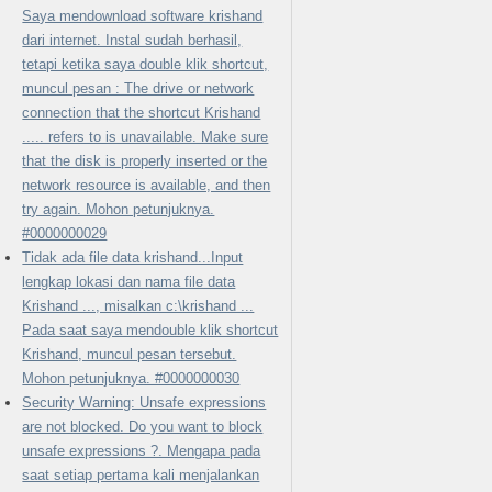
Saya mendownload software krishand
dari internet. Instal sudah berhasil,
tetapi ketika saya double klik shortcut,
muncul pesan : The drive or network
connection that the shortcut Krishand
..... refers to is unavailable. Make sure
that the disk is properly inserted or the
network resource is available, and then
try again. Mohon petunjuknya.
#0000000029
Tidak ada file data krishand...Input
lengkap lokasi dan nama file data
Krishand ..., misalkan c:\krishand ...
Pada saat saya mendouble klik shortcut
Krishand, muncul pesan tersebut.
Mohon petunjuknya. #0000000030
Security Warning: Unsafe expressions
are not blocked. Do you want to block
unsafe expressions ?. Mengapa pada
saat setiap pertama kali menjalankan