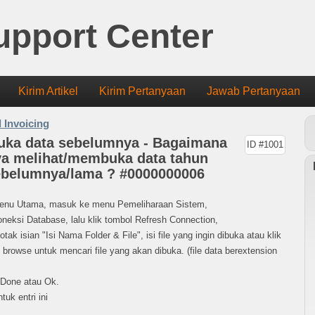
upport Center
Kirim Artikel
Kirim Pertanyaan
Jawab Pertanyaan
 Invoicing
ka data sebelumnya - Bagaimana
ID #1001
ya melihat/membuka data tahun
sebelumnya/lama ? #0000000006
Menu Utama, masuk ke menu Pemeliharaan Sistem,
oneksi Database, lalu klik tombol Refresh Connection,
otak isian "Isi Nama Folder & File", isi file yang ingin dibuka atau klik
 browse untuk mencari file yang akan dibuka. (file data berextension
 Done atau Ok.
tuk entri ini