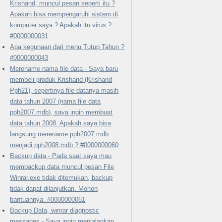
Krishand, muncul pesan seperti itu ?
Apakah bisa mempengaruhi sistem di
komputer saya ? Apakah itu virus ?
#0000000031
Apa kegunaan dari menu Tutup Tahun ?
#0000000043
Merename nama file data - Saya baru
membeli produk Krishand (Krishand
Pph21), sepertinya file datanya masih
data tahun 2007 (nama file data
pph2007.mdb), saya ingin membuat
data tahun 2008. Apakah saya bisa
langsung merename pph2007.mdb
menjadi pph2008.mdb ? #0000000060
Backup data - Pada saat saya mau
membackup data muncul pesan File
Winrar.exe tidak ditemukan, backup
tidak dapat dilanjutkan. Mohon
bantuannya. #0000000061
Backup Data, winrar diagnostic
messages - Saya ingin menjalankan