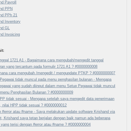
nd Payroll
and PPN
and PPh 21
nd Inventory
and GL
nd Invoicing
it:
anggal 1721 A1 - Bagaimana cara mengubah/mengedit tanggal
ran yang tercantum pada formulir 1721 A1 ? #0000000008
mana cara mengubah /mengedit / mengupdate PTKP ? #0000000007
Pegawai tidak muncul pada menu penghasilan bulanan - Mengapa
egawai yang sudah diinput dalam menu Setup Pegawai tidak muncul
 menu Penghasilan Bulanan ? #0000000009
HPP tidak sesuai - Mengapa setelah saya mengedit data penerimaan
, nilai HPP tidak sesuai ? #0000000012
n #error atau #name - Saya melakukan update software Krishand via
et, Krishand saya tetap berjalan dengan baik namun ada beberapa
 yang terisi dengan #error atau #name ? #0000000004