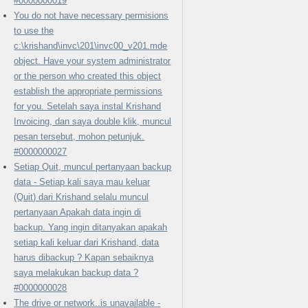
#0000000019
You do not have necessary permisions
to use the
c:\krishand\invc\201\invc00_v201.mde
object. Have your system administrator
or the person who created this object
establish the appropriate permissions
for you. Setelah saya instal Krishand
Invoicing, dan saya double klik, muncul
pesan tersebut, mohon petunjuk.
#0000000027
Setiap Quit, muncul pertanyaan backup
data - Setiap kali saya mau keluar
(Quit) dari Krishand selalu muncul
pertanyaan Apakah data ingin di
backup. Yang ingin ditanyakan apakah
setiap kali keluar dari Krishand, data
harus dibackup ? Kapan sebaiknya
saya melakukan backup data ?
#0000000028
The drive or network..is unavailable -