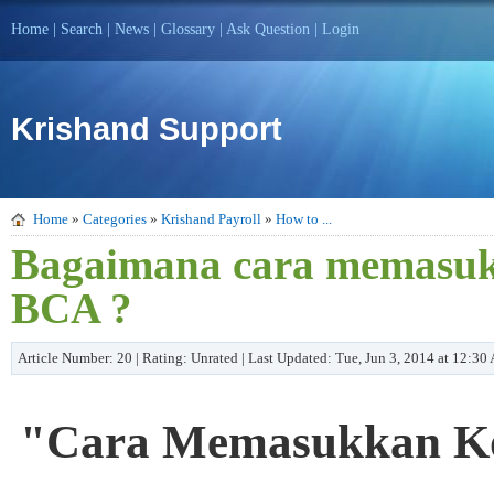
Home
|
Search
|
News
|
Glossary
|
Ask Question
|
Login
Krishand Support
Home
»
Categories
»
Krishand Payroll
»
How to ...
Bagaimana cara memasuk
BCA ?
Article Number: 20 | Rating: Unrated | Last Updated: Tue, Jun 3, 2014 at 12:3
"Cara Memasukkan K