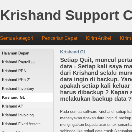
Krishand Support C
Semua kategori
Pencarian Cepat
Kirim Artikel
Kirim
Krishand GL
Halaman Depan
Setiap Quit, muncul per
Krishand Payroll
data - Setiap kali saya ma
Krishand PPN
dari Krishand selalu mun
data ingin di backup. Yan
Krishand PPh 21
apakah setiap kali keluar
Krishand Inventory
harus dibackup ? Kapan 
Krishand GL
melakukan backup data ?
Krishand AP
Pada semua software Krishand, setiap kali
Krishand Invoicing
menanyakan Apakah data ingin di backup at
Krishand Fixed Assets
mengingatkan kepada user untuk senanti
sehingga jika terjadi data crash (kerus