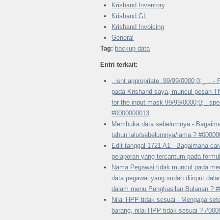
Krishand Inventory
Krishand GL
Krishand Invoicing
General
Tag:
backup data
Entri terkait:
..isnt appropriate..99/99/0000;0;_ .. 
pada Krishand saya, muncul pesan The
for the input mask 99/99/0000;0;_ spec
#0000000013
Membuka data sebelumnya - Bagaima
tahun lalu/sebelumnya/lama ? #0000
Edit tanggal 1721 A1 - Bagaimana ca
pelaporan yang tercantum pada formu
Nama Pegawai tidak muncul pada men
data pegawai yang sudah diinput dal
dalam menu Penghasilan Bulanan ? 
Nilai HPP tidak sesuai - Mengapa se
barang, nilai HPP tidak sesuai ? #00