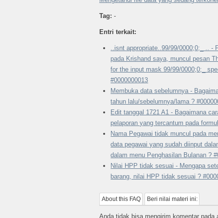
Tag:
-
Entri terkait:
..isnt appropriate..99/99/0000;0;_ .. 
pada Krishand saya, muncul pesan The
for the input mask 99/99/0000;0;_ spec
#0000000013
Membuka data sebelumnya - Bagaima
tahun lalu/sebelumnya/lama ? #0000
Edit tanggal 1721 A1 - Bagaimana ca
pelaporan yang tercantum pada formu
Nama Pegawai tidak muncul pada men
data pegawai yang sudah diinput dal
dalam menu Penghasilan Bulanan ? 
Nilai HPP tidak sesuai - Mengapa se
barang, nilai HPP tidak sesuai ? #00
About this FAQ
Beri nilai materi ini:
Anda tidak bisa mengirim komentar pada ar