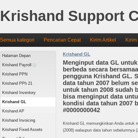
Krishand Support C
Semua kategori
Pencarian Cepat
Kirim Artikel
Kirim
Krishand GL
Halaman Depan
Menginput data GL untuk
Krishand Payroll
berbeda secara bersamaa
Krishand PPN
pengguna Krishand GL. Sa
data tahun 2007 belum sel
Krishand PPh 21
untuk tahun 2008 sudah b
Krishand Inventory
bisa menginput data unt
Krishand GL
kondisi data tahun 2007 
#0000000042
Krishand AP
Krishand Invoicing
Krishand GL memungkinkan Anda untuk me
Krishand Fixed Assets
(2008) walaupun data tahun sebelumnya (