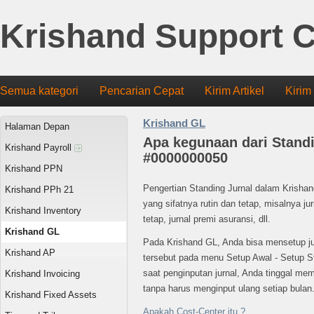
Krishand Support C
Semua kategori
Pencarian Cepat
Kirim Artikel
Kirim
Krishand GL
Halaman Depan
Apa kegunaan dari Standi
Krishand Payroll
#0000000050
Krishand PPN
Pengertian Standing Jurnal dalam Krishan
Krishand PPh 21
yang sifatnya rutin dan tetap, misalnya jur
Krishand Inventory
tetap, jurnal premi asuransi, dll.
Krishand GL
Pada Krishand GL, Anda bisa mensetup jurn
Krishand AP
tersebut pada menu Setup Awal - Setup St
saat penginputan jurnal, Anda tinggal memil
Krishand Invoicing
tanpa harus menginput ulang setiap bulan
Krishand Fixed Assets
Apakah Cost-Center itu ?