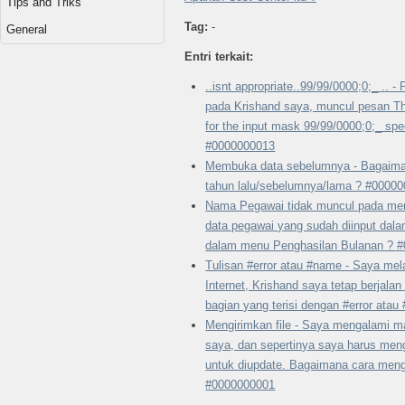
Tips and Triks
Tag:
-
General
Entri terkait:
..isnt appropriate..99/99/0000;0;_ .. 
pada Krishand saya, muncul pesan The
for the input mask 99/99/0000;0;_ spec
#0000000013
Membuka data sebelumnya - Bagaima
tahun lalu/sebelumnya/lama ? #0000
Nama Pegawai tidak muncul pada men
data pegawai yang sudah diinput dal
dalam menu Penghasilan Bulanan ? 
Tulisan #error atau #name - Saya mel
Internet, Krishand saya tetap berjal
bagian yang terisi dengan #error ata
Mengirimkan file - Saya mengalami m
saya, dan sepertinya saya harus meng
untuk diupdate. Bagaimana cara mengi
#0000000001