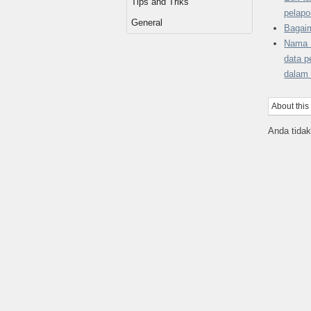
Tips and Triks
pelapo
General
Bagai
Nama 
data p
dalam
About this
Anda tidak