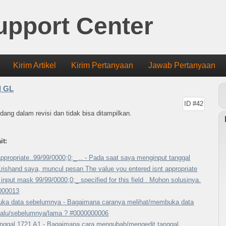
upport Center
Kirim Artikel
Kirim Pertanyaan
Jawab Pertanyaan
d GL
ID #42
sedang dalam revisi dan tidak bisa ditampilkan.
it:
 appropriate..99/99/0000;0;_ .. - Pada saat saya menginput tanggal
rishand saya, muncul pesan The value you entered isnt appropriate
e input mask 99/99/0000;0;_ specified for this field . Mohon solusinya.
000013
ka data sebelumnya - Bagaimana caranya melihat/membuka data
lalu/sebelumnya/lama ? #0000000006
anggal 1721 A1 - Bagaimana cara mengubah/mengedit tanggal