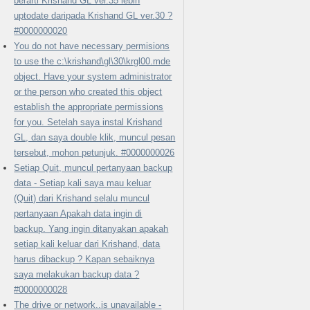
berarti Krishand GL ver.35 lebih
uptodate daripada Krishand GL ver.30 ?
#0000000020
You do not have necessary permisions
to use the c:\krishand\gl\30\krgl00.mde
object. Have your system administrator
or the person who created this object
establish the appropriate permissions
for you. Setelah saya instal Krishand
GL, dan saya double klik, muncul pesan
tersebut, mohon petunjuk. #0000000026
Setiap Quit, muncul pertanyaan backup
data - Setiap kali saya mau keluar
(Quit) dari Krishand selalu muncul
pertanyaan Apakah data ingin di
backup. Yang ingin ditanyakan apakah
setiap kali keluar dari Krishand, data
harus dibackup ? Kapan sebaiknya
saya melakukan backup data ?
#0000000028
The drive or network..is unavailable -