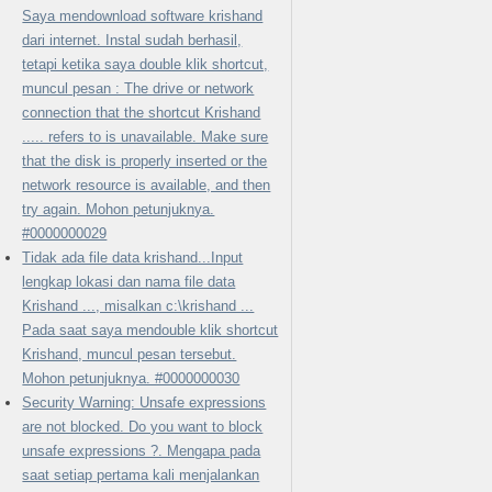
Saya mendownload software krishand
dari internet. Instal sudah berhasil,
tetapi ketika saya double klik shortcut,
muncul pesan : The drive or network
connection that the shortcut Krishand
..... refers to is unavailable. Make sure
that the disk is properly inserted or the
network resource is available, and then
try again. Mohon petunjuknya.
#0000000029
Tidak ada file data krishand...Input
lengkap lokasi dan nama file data
Krishand ..., misalkan c:\krishand ...
Pada saat saya mendouble klik shortcut
Krishand, muncul pesan tersebut.
Mohon petunjuknya. #0000000030
Security Warning: Unsafe expressions
are not blocked. Do you want to block
unsafe expressions ?. Mengapa pada
saat setiap pertama kali menjalankan