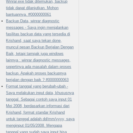
Winrar.exe tidak ditemukan, backup
tidak dapat dilanjutkan. Mohon
bantuannya. #0000000061
Backup Data, winrar diagnostic
messages - Saya ingin menjalankan
fasilitas backup data yang tersedia di
Krishand, saat saya tekan done,
muncul pesan Backup Berjalan Dengan
Baik, tetapi tampak juga windows
lainnya : winrar diagnostic messages,
sepertinya ada masalah dalam proses
backup. Apakah proses backupnya
berjalan dengan baik ? #0000000063
Format tanggal yang berubah-ubah -
Saya melakukan input data, khususnya
tanggal. Sebagai contoh saya input 01
Mei 2008, berdasarkan informasi dari
Krishand, format standar Krishand
untuk tanggal adalah dd/mm/yyyy, saya
menginput 01/05/2008. Mengapa
tanggal yang sudah saya input bisa