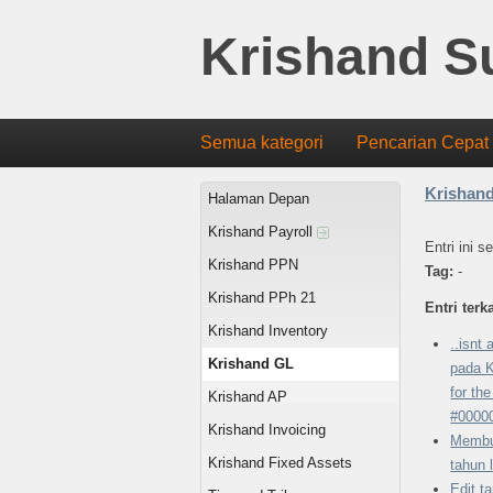
Krishand S
Semua kategori
Pencarian Cepat
Krishan
Halaman Depan
Krishand Payroll
Entri ini 
Krishand PPN
Tag:
-
Krishand PPh 21
Entri terka
Krishand Inventory
..isnt
Krishand GL
pada K
for th
Krishand AP
#0000
Krishand Invoicing
Membu
Krishand Fixed Assets
tahun 
Edit t