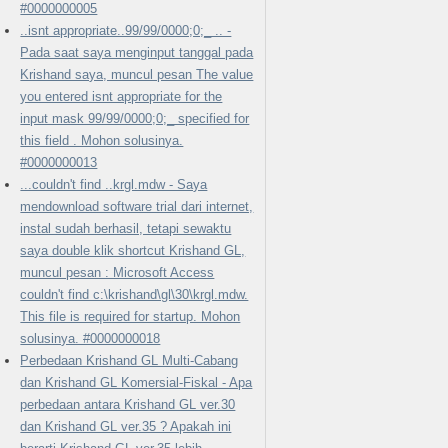
#0000000005
..isnt appropriate..99/99/0000;0;_ .. -
Pada saat saya menginput tanggal pada
Krishand saya, muncul pesan The value
you entered isnt appropriate for the
input mask 99/99/0000;0;_ specified for
this field . Mohon solusinya.
#0000000013
...couldn't find ..krgl.mdw - Saya
mendownload software trial dari internet,
instal sudah berhasil, tetapi sewaktu
saya double klik shortcut Krishand GL,
muncul pesan : Microsoft Access
couldn't find c:\krishand\gl\30\krgl.mdw.
This file is required for startup. Mohon
solusinya. #0000000018
Perbedaan Krishand GL Multi-Cabang
dan Krishand GL Komersial-Fiskal - Apa
perbedaan antara Krishand GL ver.30
dan Krishand GL ver.35 ? Apakah ini