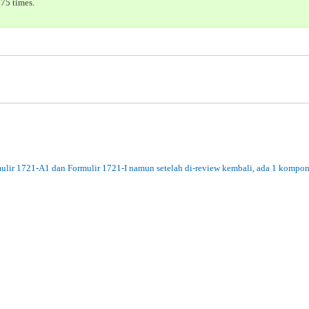
75 times.
mulir 1721-A1 dan Formulir 1721-I namun setelah di-review kembali, ada 1 kompon