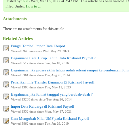
Posted by:
nur
- Wed, Mar 16, 2022 at 2:42 PM. This article has been viewed 13
Filed Under:
How to ...
Attachments
There are no attachments for this article.
Related Articles
Fungsi Tombol Impor Data Ebupot
Viewed 694 times since Wed, May 29, 2024
Bagaimana Cara Tutup Tahun Pada Krishand Payroll ?
Viewed 6512 times since Sun, Jan 10, 2016
Bagaimana jika proses akhir tahun sudah selesai sampai ke pembuatan For
Viewed 5361 times since Tue, Aug 26, 2014
Penarikan File Transfer Danamon Di Krishand Payroll
Viewed 1300 times since Thu, May 11, 2023
Bagaimana jika format tanggal yang berubah-ubah ?
Viewed 13238 times since Tue, Aug 26, 2014
Impor Data Keluarga di Krishand Payroll
Viewed 1532 times since Mon, May 17, 2021
Cara Mengubah Nilai UMP pada Krishand Payroll
Viewed 3862 times since Tue, Jan 29, 2019