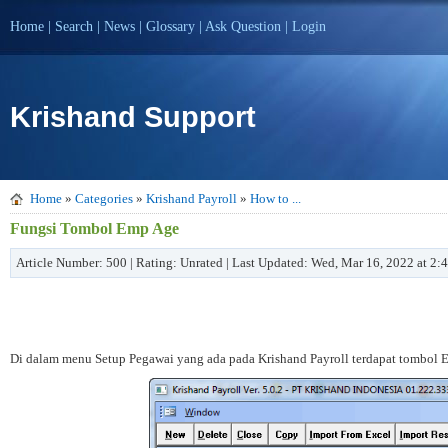
Home
|
Search
|
News
|
Glossary
|
Ask Question
|
Login
Krishand Support
Home
»
Categories
»
Krishand Payroll
»
How to ...
Fungsi Tombol Emp Age
Article Number: 500 | Rating: Unrated | Last Updated: Wed, Mar 16, 2022 at 2
Di dalam menu Setup Pegawai yang ada pada Krishand Payroll terdapat tombol E