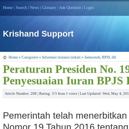
Home
|
Search
|
News
|
Glossary
|
Ask Question
|
Login
Krishand Support
Home
»
Categories
»
Informasi instansi terkait
»
Jamsostek, BPJS, dll
Peraturan Presiden No. 1
Penyesuaian Iuran BPJS 
Article Number: 208 | Rating: 5/5 from 1 votes | Last Updated: Wed, May 4, 20
Pemerintah telah menerbitkan
Nomor 19 Tahun 2016 tentang