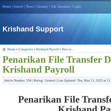
Home
|
Search
|
News
|
Glossary
|
Ask Question
|
Login
Krishand Support
Home
»
Categories
»
Krishand Payroll
»
How to ...
Penarikan File Transfer
Krishand Payroll
Article Number: 556 | Rating: Unrated | Last Updated: Thu, May 11, 2023 at 1
Penarikan File Trans
Krishand Pa