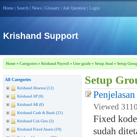
Home
|
Search
|
News
|
Glossary
|
Ask Question
|
Login
Krishand Support
Home
»
Categories
»
Krishand Payroll
»
User guide
»
Setup Awal
»
Setup Gro
Setup Gro
All Categories
Krishand Absensi (12)
Penjelasa
Krishand AP (9)
Krishand AR (8)
Viewed 3110
Krishand Cash & Bank (21)
Fixed kod
Krishand Cek Giro (3)
sudah dite
Krishand Fixed Assets (19)