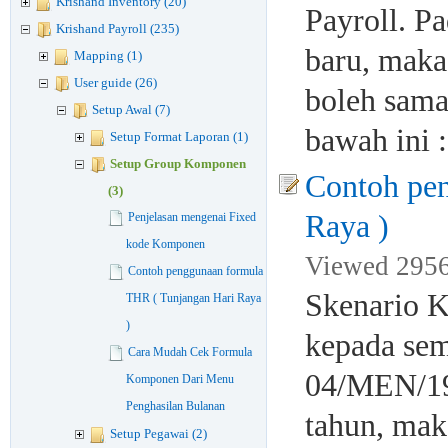
Krishand Inventory (20)
Payroll. P
Krishand Payroll (235)
baru, maka
Mapping (1)
User guide (26)
boleh sama 
Setup Awal (7)
bawah ini :
Setup Format Laporan (1)
Setup Group Komponen
Contoh pe
(3)
Raya )
Penjelasan mengenai Fixed
kode Komponen
Viewed 2956
Contoh penggunaan formula
Skenario K
THR ( Tunjangan Hari Raya
)
kepada se
Cara Mudah Cek Formula
04/MEN/199
Komponen Dari Menu
Penghasilan Bulanan
tahun, mak
Setup Pegawai (2)