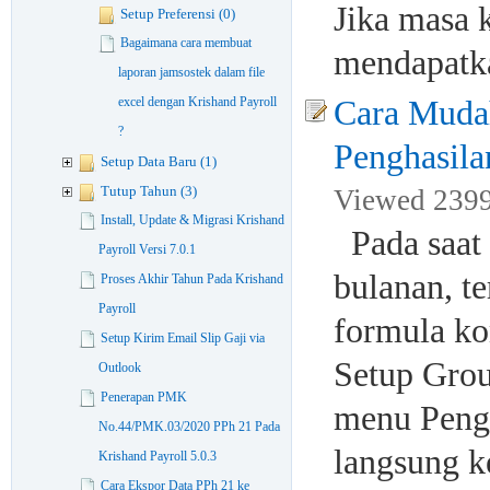
Jika masa k
Setup Preferensi (0)
Bagaimana cara membuat
mendapatk
laporan jamsostek dalam file
excel dengan Krishand Payroll
Cara Muda
?
Penghasila
Setup Data Baru (1)
Tutup Tahun (3)
Viewed 2399 
Install, Update & Migrasi Krishand
Pada saat 
Payroll Versi 7.0.1
bulanan, t
Proses Akhir Tahun Pada Krishand
Payroll
formula ko
Setup Kirim Email Slip Gaji via
Setup Grou
Outlook
Penerapan PMK
menu Peng
No.44/PMK.03/2020 PPh 21 Pada
langsung k
Krishand Payroll 5.0.3
Cara Ekspor Data PPh 21 ke