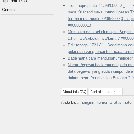
Tips and Triks
..isnt appropriate..99/99/0000;0;_ .. 
General
pada Krishand saya, muncul pesan The
for the input mask 99/99/0000;0;_ spec
#0000000013
Membuka data sebelumnya - Bagaima
tahun lalu/sebelumnya/lama ? #0000
Edit tanggal 1721 A1 - Bagaimana ca
pelaporan yang tercantum pada formu
Bagaimana cara mengubah /mengedit
Nama Pegawai tidak muncul pada men
data pegawai yang sudah diinput dal
dalam menu Penghasilan Bulanan ? 
About this FAQ
Beri nilai materi ini:
Anda bisa
mengirim komentar atas materi 