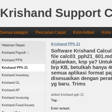
Krishand Support C
Semua kategori
Pencarian Cepat
Kirim Artikel
Kirim
Krishand PPh 21
Halaman Depan
Software Krishand Calcul
Krishand Payroll
file calc03_pph21_601.md
Krishand PPN
dijalankan, knp ya? Untu
brp KB, betulkah hanya 4
Krishand PPh 21
semua aplikasi format pa
Krishand Inventory
disesuaikan dengan pera
Krishand GL
yg baru. Trims
Krishand AP
artikel krishand pph 21
Krishand Invoicing
Tag:
-
Krishand Fixed Assets
Entri terkait: