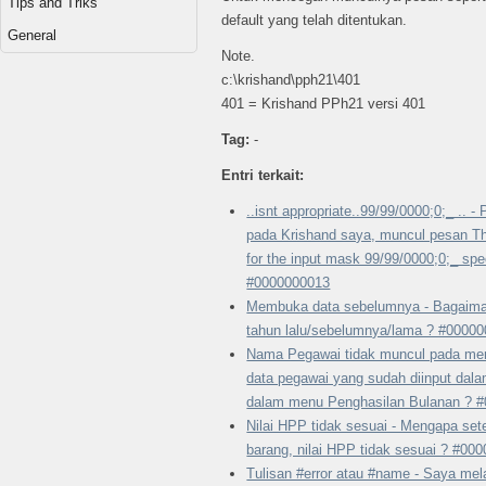
Tips and Triks
default yang telah ditentukan.
General
Note.
c:\krishand\pph21\401
401 = Krishand PPh21 versi 401
Tag:
-
Entri terkait:
..isnt appropriate..99/99/0000;0;_ .. 
pada Krishand saya, muncul pesan The
for the input mask 99/99/0000;0;_ spec
#0000000013
Membuka data sebelumnya - Bagaima
tahun lalu/sebelumnya/lama ? #0000
Nama Pegawai tidak muncul pada men
data pegawai yang sudah diinput dal
dalam menu Penghasilan Bulanan ? 
Nilai HPP tidak sesuai - Mengapa se
barang, nilai HPP tidak sesuai ? #00
Tulisan #error atau #name - Saya mel