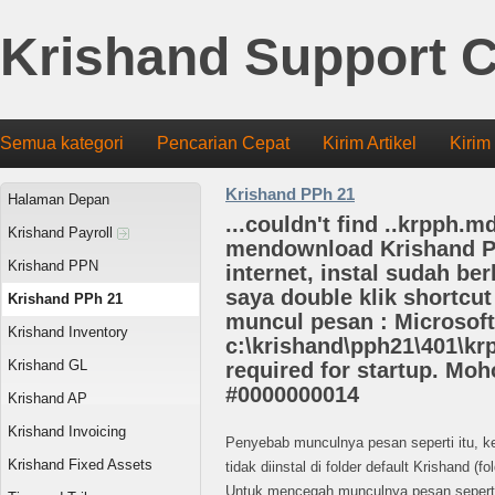
Krishand Support C
Semua kategori
Pencarian Cepat
Kirim Artikel
Kirim
Krishand PPh 21
Halaman Depan
...couldn't find ..krpph.m
Krishand Payroll
mendownload Krishand P
Krishand PPN
internet, instal sudah ber
saya double klik shortcu
Krishand PPh 21
muncul pesan : Microsoft
Krishand Inventory
c:\krishand\pph21\401\krp
Krishand GL
required for startup. Moh
#0000000014
Krishand AP
Krishand Invoicing
Penyebab munculnya pesan seperti itu, 
Krishand Fixed Assets
tidak diinstal di folder default Krishand (f
Untuk mencegah munculnya pesan seperti in