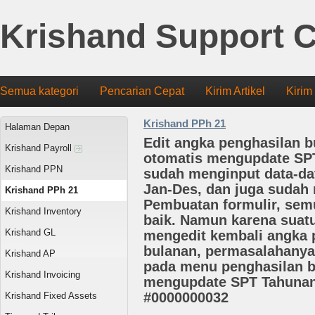
Krishand Support C
Semua kategori
Pencarian Cepat
Kirim Artikel
Kirim
Krishand PPh 21
Halaman Depan
Edit angka penghasilan b
Krishand Payroll
otomatis mengupdate SPT
Krishand PPN
sudah menginput data-dat
Jan-Des, dan juga sudah
Krishand PPh 21
Pembuatan formulir, sem
Krishand Inventory
baik. Namun karena suatu
Krishand GL
mengedit kembali angka 
bulanan, permasalahanya,
Krishand AP
pada menu penghasilan b
Krishand Invoicing
mengupdate SPT Tahunan
#0000000032
Krishand Fixed Assets