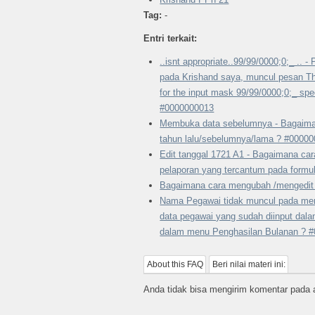
Tag:
-
Entri terkait:
..isnt appropriate..99/99/0000;0;_ .. 
pada Krishand saya, muncul pesan The
for the input mask 99/99/0000;0;_ spec
#0000000013
Membuka data sebelumnya - Bagaima
tahun lalu/sebelumnya/lama ? #0000
Edit tanggal 1721 A1 - Bagaimana ca
pelaporan yang tercantum pada formu
Bagaimana cara mengubah /mengedit
Nama Pegawai tidak muncul pada men
data pegawai yang sudah diinput dal
dalam menu Penghasilan Bulanan ? 
About this FAQ
Beri nilai materi ini:
Anda tidak bisa mengirim komentar pada ar