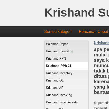
Krishand S
Semua kategori
Pencarian Cepat
Krishan
Halaman Depan
apa pe
Krishand Payroll
mulai
Krishand PPN
saya k
muncu
Krishand PPh 21
tidak 
Krishand Inventory
ditutu
Krishand GL
karena
yang l
Krishand AP
bantua
Krishand Invoicing
Krishand Fixed Assets
pa perbeda
Pegawai), 