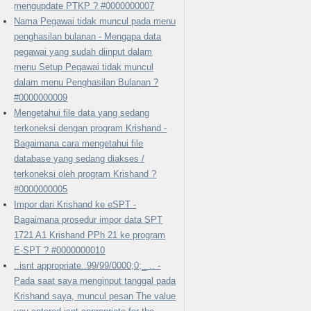
mengupdate PTKP ? #0000000007
Nama Pegawai tidak muncul pada menu
penghasilan bulanan - Mengapa data
pegawai yang sudah diinput dalam
menu Setup Pegawai tidak muncul
dalam menu Penghasilan Bulanan ?
#0000000009
Mengetahui file data yang sedang
terkoneksi dengan program Krishand -
Bagaimana cara mengetahui file
database yang sedang diakses /
terkoneksi oleh program Krishand ?
#0000000005
Impor dari Krishand ke eSPT -
Bagaimana prosedur impor data SPT
1721 A1 Krishand PPh 21 ke program
E-SPT ? #0000000010
..isnt appropriate..99/99/0000;0;_ .. -
Pada saat saya menginput tanggal pada
Krishand saya, muncul pesan The value