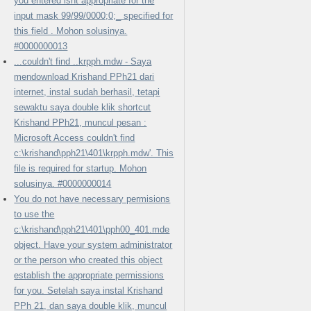
you entered isnt appropriate for the
input mask 99/99/0000;0;_ specified for
this field . Mohon solusinya.
#0000000013
...couldn't find ..krpph.mdw - Saya
mendownload Krishand PPh21 dari
internet, instal sudah berhasil, tetapi
sewaktu saya double klik shortcut
Krishand PPh21, muncul pesan :
Microsoft Access couldn't find
c:\krishand\pph21\401\krpph.mdw'. This
file is required for startup. Mohon
solusinya. #0000000014
You do not have necessary permisions
to use the
c:\krishand\pph21\401\pph00_401.mde
object. Have your system administrator
or the person who created this object
establish the appropriate permissions
for you. Setelah saya instal Krishand
PPh 21, dan saya double klik, muncul