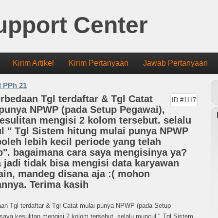
upport Center
Kirim Artikel
Kirim Pertanyaan
Jawab Pertanyaan
d PPh 21
rbedaan Tgl terdaftar & Tgl Catat
ID #1117
 punya NPWP (pada Setup Pegawai),
esulitan mengisi 2 kolom tersebut. selalu
l " Tgl Sistem hitung mulai punya NPWP
boleh lebih kecil periode yang telah
p". bagaimana cara saya mengisinya ya?
 jadi tidak bisa mengisi data karyawan
ain, mandeg disana aja :( mohon
nnya. Terima kasih
an Tgl terdaftar & Tgl Catat mulai punya NPWP (pada Setup
saya kesulitan mengisi 2 kolom tersebut. selalu muncul " Tgl Sistem