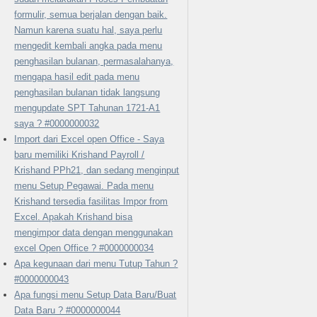
formulir, semua berjalan dengan baik.
Namun karena suatu hal, saya perlu
mengedit kembali angka pada menu
penghasilan bulanan, permasalahanya,
mengapa hasil edit pada menu
penghasilan bulanan tidak langsung
mengupdate SPT Tahunan 1721-A1
saya ? #0000000032
Import dari Excel open Office - Saya
baru memiliki Krishand Payroll /
Krishand PPh21, dan sedang menginput
menu Setup Pegawai. Pada menu
Krishand tersedia fasilitas Impor from
Excel. Apakah Krishand bisa
mengimpor data dengan menggunakan
excel Open Office ? #0000000034
Apa kegunaan dari menu Tutup Tahun ?
#0000000043
Apa fungsi menu Setup Data Baru/Buat
Data Baru ? #0000000044