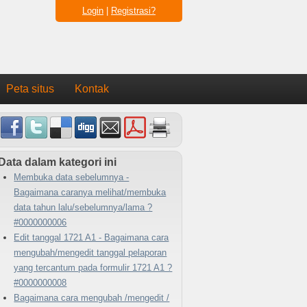
Login
|
Registrasi?
Peta situs
Kontak
Data dalam kategori ini
Membuka data sebelumnya -
Bagaimana caranya melihat/membuka
data tahun lalu/sebelumnya/lama ?
#0000000006
Edit tanggal 1721 A1 - Bagaimana cara
mengubah/mengedit tanggal pelaporan
yang tercantum pada formulir 1721 A1 ?
#0000000008
Bagaimana cara mengubah /mengedit /