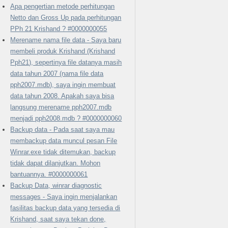
Apa pengertian metode perhitungan
Netto dan Gross Up pada perhitungan
PPh 21 Krishand ? #0000000055
Merename nama file data - Saya baru
membeli produk Krishand (Krishand
Pph21), sepertinya file datanya masih
data tahun 2007 (nama file data
pph2007.mdb), saya ingin membuat
data tahun 2008. Apakah saya bisa
langsung merename pph2007.mdb
menjadi pph2008.mdb ? #0000000060
Backup data - Pada saat saya mau
membackup data muncul pesan File
Winrar.exe tidak ditemukan, backup
tidak dapat dilanjutkan. Mohon
bantuannya. #0000000061
Backup Data, winrar diagnostic
messages - Saya ingin menjalankan
fasilitas backup data yang tersedia di
Krishand, saat saya tekan done,