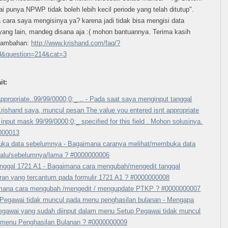
ai punya NPWP tidak boleh lebih kecil periode yang telah ditutup".
cara saya mengisinya ya? karena jadi tidak bisa mengisi data
ang lain, mandeg disana aja :( mohon bantuannya. Terima kasih
 tambahan:
http://www.krishand.com/faq/?
d&question=214&cat=3
it:
 appropriate..99/99/0000;0;_ .. - Pada saat saya menginput tanggal
rishand saya, muncul pesan The value you entered isnt appropriate
e input mask 99/99/0000;0;_ specified for this field . Mohon solusinya.
000013
ka data sebelumnya - Bagaimana caranya melihat/membuka data
lalu/sebelumnya/lama ? #0000000006
anggal 1721 A1 - Bagaimana cara mengubah/mengedit tanggal
ran yang tercantum pada formulir 1721 A1 ? #0000000008
mana cara mengubah /mengedit / mengupdate PTKP ? #0000000007
Pegawai tidak muncul pada menu penghasilan bulanan - Mengapa
egawai yang sudah diinput dalam menu Setup Pegawai tidak muncul
 menu Penghasilan Bulanan ? #0000000009