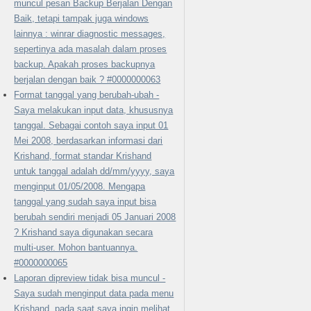
muncul pesan Backup Berjalan Dengan
Baik, tetapi tampak juga windows
lainnya : winrar diagnostic messages,
sepertinya ada masalah dalam proses
backup. Apakah proses backupnya
berjalan dengan baik ? #0000000063
Format tanggal yang berubah-ubah -
Saya melakukan input data, khususnya
tanggal. Sebagai contoh saya input 01
Mei 2008, berdasarkan informasi dari
Krishand, format standar Krishand
untuk tanggal adalah dd/mm/yyyy, saya
menginput 01/05/2008. Mengapa
tanggal yang sudah saya input bisa
berubah sendiri menjadi 05 Januari 2008
? Krishand saya digunakan secara
multi-user. Mohon bantuannya.
#0000000065
Laporan dipreview tidak bisa muncul -
Saya sudah menginput data pada menu
Krishand, pada saat saya ingin melihat