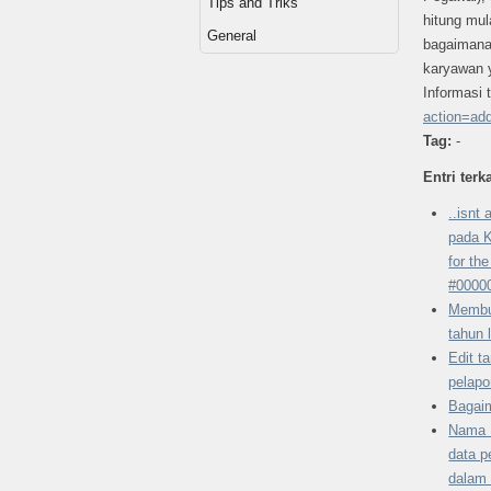
Tips and Triks
hitung mul
General
bagaimana 
karyawan y
Informasi
action=ad
Tag:
-
Entri terka
..isnt
pada K
for th
#0000
Membu
tahun 
Edit t
pelapo
Bagai
Nama 
data p
dalam