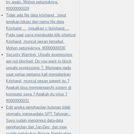
try again. Mohon petunjuknya.
#0000000029
Tidak ada file data krishand...Input
lengkap lokasi dan nama file data
Krishand ..., misalkan c:\krishand ...
Pada saat saya mendouble klik shortcut
Krishand, muncul pesan tersebut.
Mohon petunjuknya. #0000000030
Security Warning: Unsafe expressions
are not blocked. Do you want to block
unsafe expressions ?. Mengapa pada
saat setiap pertama kali menjalankan
Krishand, muncul pesan seperti itu ?
Apakah bisa mempengaruhi sistem di
komputer saya ? Apakah itu virus ?
#0000000031
Edit angka penghasilan bulanan tidak
otomatis mengupdate SPT Tahunan -
Saya sudah menginput data-data
penghasilan dari Jan-Des, dan juga
sudah melakukan Proses Pembuatan