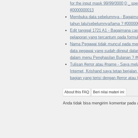
for the input mask 99/99/0000;0;_ spec
#0000000013
Membuka data sebelumnya - Bagaima
tahun lalu/sebelumnya/lama ? #0000
Edit tanggal 1721 A1 - Bagaimana ca
pelaporan yang tercantum pada formu
Nama Pegawai tidak muncul pada men
data pegawai yang sudah diinput dal
dalam menu Penghasilan Bulanan ? 
Tulisan #error atau #name - Saya mel
Internet, Krishand saya tetap berjal
bagian yang terisi dengan #error ata
About this FAQ
Beri nilai materi ini:
Anda tidak bisa mengirim komentar pada ar