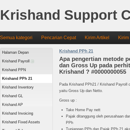
Krishand Support C
Semua kategori
Pencarian Cepat
Kirim Artikel
Kirim
Krishand PPh 21
Halaman Depan
Apa pengertian metode p
Krishand Payroll
dan Gross Up pada perhi
Krishand PPN
Krishand ? #0000000055
Krishand PPh 21
Pada Krishand PPh21 / Krishand Payroll 
Krishand Inventory
yaitu Gross Up dan Netto.
Krishand GL
Gross up :
Krishand AP
Take Home Pay nett
Krishand Invoicing
Pajak ditanggung oleh perusahaan dan
Krishand Fixed Assets
PPh
Tunjangan PPh dan Pajak PPh 21 akan