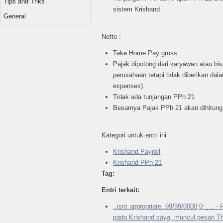
Tips and Triks
sistem Krishand
General
Netto :
Take Home Pay gross
Pajak dipotong dari karyawan atau bis
perusahaan tetapi tidak diberikan dal
expenses).
Tidak ada tunjangan PPh 21
Besarnya Pajak PPh 21 akan dihitung
Kategori untuk entri ini
Krishand Payroll
Krishand PPh 21
Tag:
-
Entri terkait:
..isnt appropriate..99/99/0000;0;_ .. 
pada Krishand saya, muncul pesan The