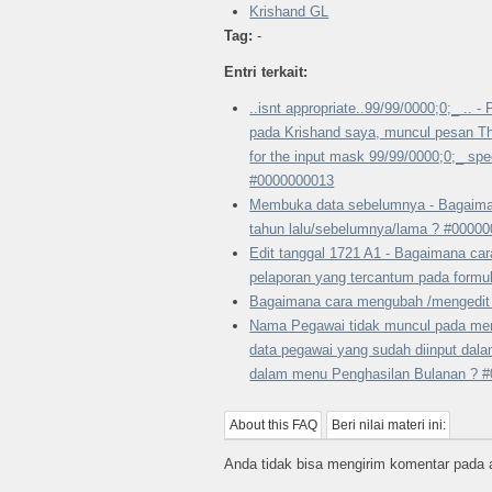
Krishand GL
Tag:
-
Entri terkait:
..isnt appropriate..99/99/0000;0;_ .. 
pada Krishand saya, muncul pesan The
for the input mask 99/99/0000;0;_ spec
#0000000013
Membuka data sebelumnya - Bagaima
tahun lalu/sebelumnya/lama ? #0000
Edit tanggal 1721 A1 - Bagaimana ca
pelaporan yang tercantum pada formu
Bagaimana cara mengubah /mengedit
Nama Pegawai tidak muncul pada men
data pegawai yang sudah diinput dal
dalam menu Penghasilan Bulanan ? 
About this FAQ
Beri nilai materi ini:
Anda tidak bisa mengirim komentar pada ar