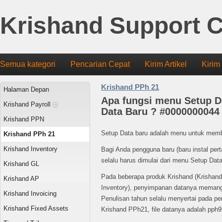
Krishand Support C
Semua kategori
Pencarian Cepat
Kirim Artikel
Kirim
Krishand PPh 21
Halaman Depan
Apa fungsi menu Setup D
Krishand Payroll
Data Baru ? #0000000044
Krishand PPN
Setup Data baru adalah menu untuk memb
Krishand PPh 21
Krishand Inventory
Bagi Anda pengguna baru (baru instal pert
selalu harus dimulai dari menu Setup Dat
Krishand GL
Pada beberapa produk Krishand (Krishand
Krishand AP
Inventory), penyimpanan datanya memang
Krishand Invoicing
Penulisan tahun selalu menyertai pada pe
Krishand Fixed Assets
Krishand PPh21, file datanya adalah pph9